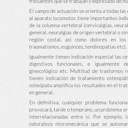
frecuentes que se trabajan y expresado de m
El campo de actuación se orienta a todas las 
al aparato locomotor, tiene importantes indi
de la columna vertebral (cervicalgias, neuralg
general, neuralgias de origen vertebral o sín
región costal, así como dolores en los
traumatismos, esguinces, tendinopatías etc).
Igualmente tienen indicación especial las c
digestivos funcionales, e igualmente de 
ginecológico etc. Multitud de trastornos 
tienen indicación de tratamiento osteopáti
osteópata amplifica los resultados en el tra
en general.
En definitiva, cualquier problema funcion
provocará, tarde o temprano, un problema or
interrelacionadas entre sí. Por ejemplo, 
naturaleza micromecánica que se automan