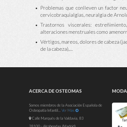
Problemas que conlleven un factor neu
cervicobraquialgias, neuralgia de Arnold
Trastornos viscerales: estreñimiento
alteraciones menstruales como amenorre
Vértigos, mareos, dolores de cabeza (jaq
de la cabeza),...
ACERCA DE OSTEOMAS
MODAL
Somos miembros de la Asociación Española de
Osteopatía Infantil...
Ver Más
Calle Marqués de la Valdavia, 83
28100 - Alcobendas (Madrid)