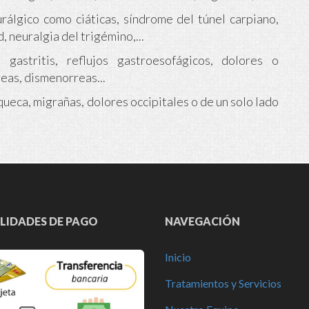
rálgico como ciáticas, síndrome del túnel carpiano,
, neuralgia del trigémino,...
, gastritis, reflujos gastroesofágicos, dolores o
as, dismenorreas...
ueca, migrañas, dolores occipitales o de un solo lado
IDADES DE PAGO
NAVEGACIÓN
Inicio
Tratamientos y Servicios