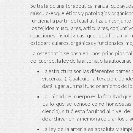
Se trata de una terapéutica manual que ayuda 
músculo-esqueléticas y patologías orgánicas
funcional a partir del cual utiliza un conju
los tejidos musculares, articulares, conjuntiv
reacciones fisiológicas que equilibran y 
osteoarticulares, orgánicas y funcionales, mej
La osteopatía se basa en unos principios tal
del cuerpo, la ley de la arteria, o la autocurac
La estructura son las diferentes partes d
vísceras...). Cualquier alteración, dond
dará lugar a un mal funcionamiento de l
La unidad del cuerpo es la facultad que
Es lo que se conoce como homeostasis.
ciencia), situó esta facultad al nivel d
de archivar en la memoria celular los tr
La ley de la arteria es absoluta y simp