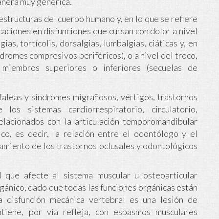
anera muy genérica.
estructuras del cuerpo humano y, en lo que se refiere
caciones en disfunciones que cursan con dolor a nivel
ias, tortícolis, dorsalgias, lumbalgias, ciáticas y, en
dromes compresivos periféricos), o a nivel del troco,
 miembros superiores o inferiores (secuelas de
efaleas y síndromes migrañosos, vértigos, trastornos
los sistemas cardiorrespiratorio, circulatorio,
relacionados con la articulación temporomandibular
co, es decir, la relación entre el odontólogo y el
tamiento de los trastornos oclusales y odontológicos
al que afecte al sistema muscular u osteoarticular
gánico, dado que todas las funciones orgánicas están
la disfunción mecánica vertebral es una lesión de
tiene, por vía refleja, con espasmos musculares