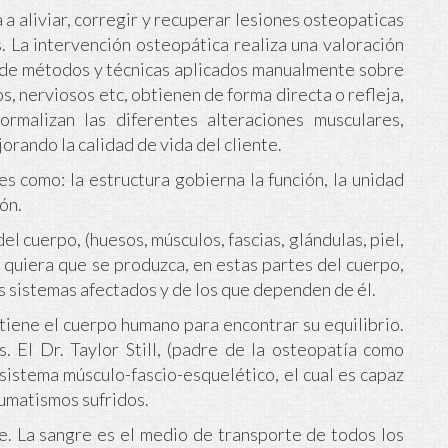
a aliviar, corregir y recuperar lesiones osteopaticas
. La intervención osteopática realiza una valoración
nto de métodos y técnicas aplicados manualmente sobre
os, nerviosos etc, obtienen de forma directa o refleja,
normalizan las diferentes alteraciones musculares,
orando la calidad de vida del cliente.
es como: la estructura gobierna la función, la unidad
ión.
el cuerpo, (huesos, músculos, fascias, glándulas, piel,
e quiera que se produzca, en estas partes del cuerpo,
os sistemas afectados y de los que dependen de él.
 tiene el cuerpo humano para encontrar su equilibrio.
 El Dr. Taylor Still, (padre de la osteopatía como
el sistema músculo-fascio-esquelético, el cual es capaz
aumatismos sufridos.
le. La sangre es el medio de transporte de todos los