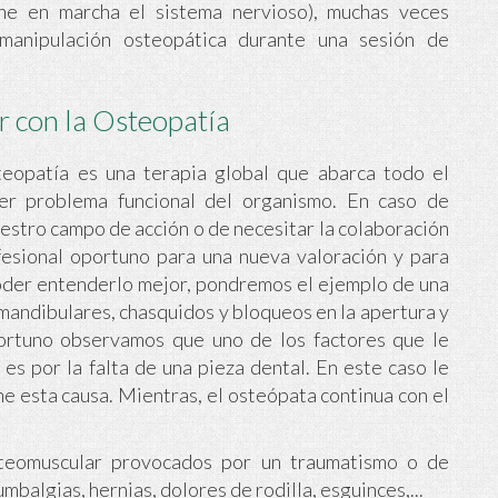
e en marcha el sistema nervioso), muchas veces
manipulación osteopática durante una sesión de
r con la Osteopatía
opatía es una terapia global que abarca todo el
er problema funcional del organismo. En caso de
estro campo de acción o de necesitar la colaboración
fesional oportuno para una nueva valoración y para
poder entenderlo mejor, pondremos el ejemplo de una
mandibulares, chasquidos y bloqueos en la apertura y
ortuno observamos que uno de los factores que le
es por la falta de una pieza dental. En este caso le
e esta causa. Mientras, el osteópata continua con el
steomuscular provocados por un traumatismo o de
mbalgias, hernias, dolores de rodilla, esguinces,...