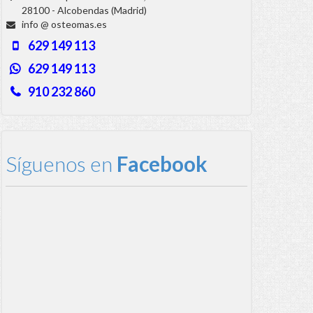
28100 - Alcobendas (Madrid)
info @ osteomas.es
629 149 113
629 149 113
910 232 860
Síguenos en
Facebook